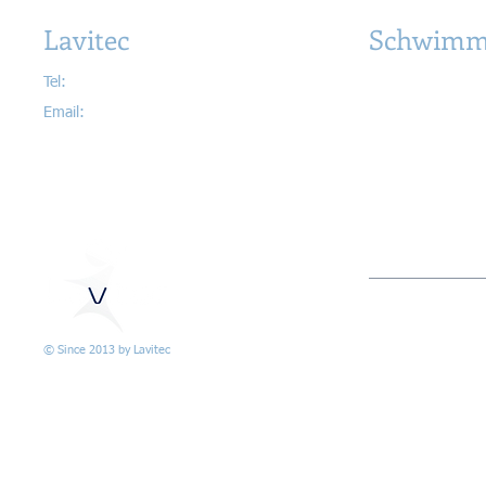
Lavitec
Schwimm
Tel:
079 656 99 25
Schwimmbecken
Email:
info@lavitec.ch
Whirlpools & Wel
Poolüberdachung
Zubehör & Schwi
Lieferung & Instal
AGB & nützliche
> Wiederverkäufe
© Since 2013 by Lavitec