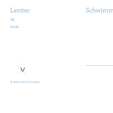
Lavitec
Schwimm
Tel:
079 656 99 25
Schwimmbecken
Email:
info@lavitec.ch
Whirlpools & Wel
Poolüberdachung
Zubehör & Schwi
Lieferung & Instal
AGB & nützliche
> Wiederverkäufe
© Since 2013 by Lavitec