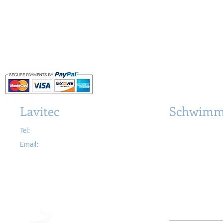
Lavitec
Schwimm
Tel:
079 656 99 25
Schwimmbecken
Email:
info@lavitec.ch
Whirlpools & Wel
Poolüberdachung
Zubehör & Schwi
Lieferung & Instal
AGB & nützliche
> Wiederverkäufe